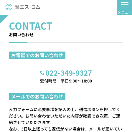
メニュー
お問い合わせ
お電話でのお問い合わせ
太陽光発
自家消費
電システ
太陽光発
022-349-9327
ム
電
受付時間 平日9:00～18:00
蓄電池シ
工務店・
ステム
ビルダー
メールでのお問い合わせ
様へのご
V2Hシステ
提案
ム
入力フォームに必要事項を記入の上、送信ボタンを押してく
ださい。お問い合わせいただいた内容が確認でき次第、ご連
オール電
絡させていただきます。
化
なお、3日以上経っても返信がない場合は、メールが届いてい